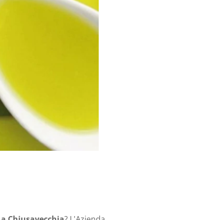
e a Chiusavecchia
? L'Azienda